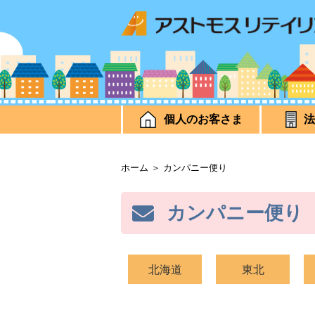
個人のお客さま
法
ホーム
＞ カンパニー便り
カンパニー便り
北海道
東北