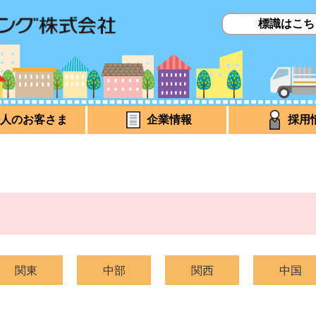
標識はこち
人のお客さま
企業情報
採用
関東
中部
関西
中国