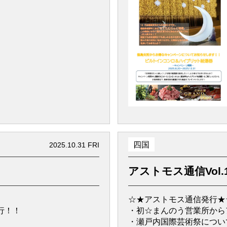
四国
2025.10.31 FRI
アストモス通信Vol.
☆★アストモス通信発行★
行！！
・初☆まんのう営業所から
・瀬戸内国際芸術祭につい