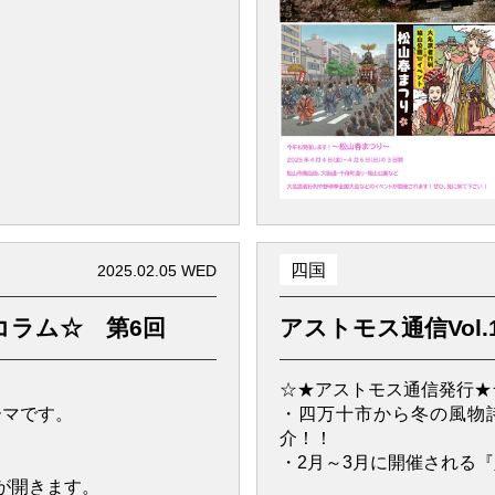
四国
2025.02.05 WED
コラム☆ 第6回
アストモス通信Vol.
☆★アストモス通信発行★
ーマです。
・四万十市から冬の風物
介！！
・2月～3月に開催される
が開きます。