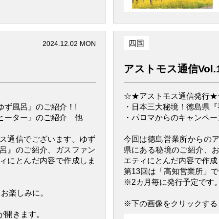
四国
2024.12.02 MON
アストモス通信Vol.
☆★アストモス通信発行★
ゆず風呂』のご紹介！!
・日本三大秘境！徳島県『
ヒーター』のご紹介 他
・パロマからのキャンペー
ス通信でございます。ゆず
今回は徳島営業所からの
呂』のご紹介、ガスファン
県にある秘境のご紹介、
ィにとんだ内容で作成しま
エティにとんだ内容で作成
第13回は「高知営業所」
※2カ月毎に発行予定です
もお楽しみに。
※下の画像をクリックする
が開きます。