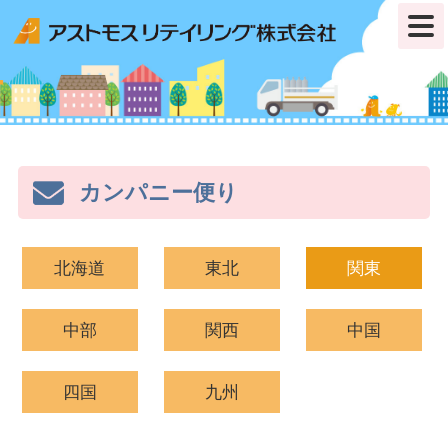
カンパニー便り
北海道
東北
関東
中部
関西
中国
四国
九州