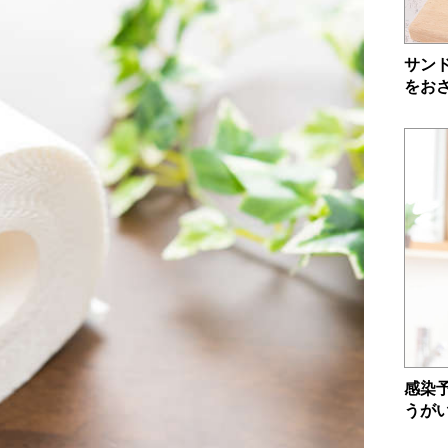
サン
をお
感染
うが