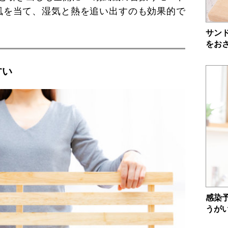
風を当て、湿気と熱を追い出すのも効果的で
サン
をお
すい
感染
うが