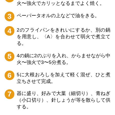
火〜強火でカリッとなるまでよく焼く。
3
ペーパータオルの上などで油をきる。
4
2のフライパンをきれいにするか、別の鍋
を用意し、〈A〉を合わせて弱火で煮立て
る。
5
4の鍋に2のぶりを入れ、からませながら中
火〜強火で3〜5分煮る。
6
5に大根おろしを加えて軽く混ぜ、ひと煮
立ちさせて完成。
7
器に盛り、好みで大葉（細切り）、青ねぎ
（小口切り）、針しょうが等を散らして供
する。