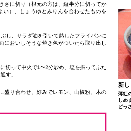
きさに切り（根元の方は、縦半分に切ってか
とよい）、しょうゆとみりんを合わせたものを
まぶし、サラダ油を引いて熱したフライパンに
面においしそうな焼き色がついたら取り出し
さに切って中火で1〜2分炒め、塩を振ってふた
を通す。
新し
に盛り合わせ、好みでレモン、山椒粉、木の
薄紅
しめ
どっ