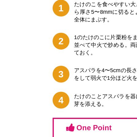
たけのこを食べやすい大
1
ら厚さ5〜8mmに切る
全体にまぶす。
1のたけのこに片栗粉を
2
並べて中火で炒める。両
ておく。
アスパラを4〜5cmの長
3
をして弱火で1分ほど火
たけのことアスパラを器
4
芽を添える。
One Point