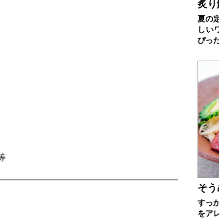
炙り
夏の
しい
ぴっ
等
そう
すっ
をア