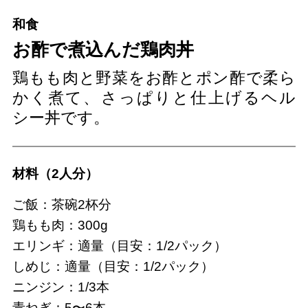
和食
お酢で煮込んだ鶏肉丼
鶏もも肉と野菜をお酢とポン酢で柔ら
かく煮て、さっぱりと仕上げるヘル
シー丼です。
材料（2人分）
ご飯：茶碗2杯分
鶏もも肉：300g
エリンギ：適量（目安：1/2パック）
しめじ：適量（目安：1/2パック）
ニンジン：1/3本
青ねぎ：5〜6本