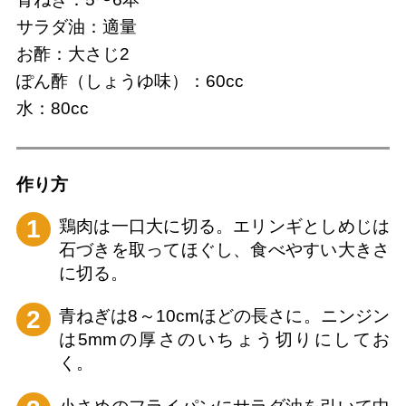
サラダ油：適量
お酢：大さじ2
ぽん酢（しょうゆ味）：60cc
水：80cc
作り⽅
1
鶏肉は一口大に切る。エリンギとしめじは
石づきを取ってほぐし、食べやすい大きさ
に切る。
2
青ねぎは8～10cmほどの長さに。ニンジン
は5mmの厚さのいちょう切りにしてお
く。