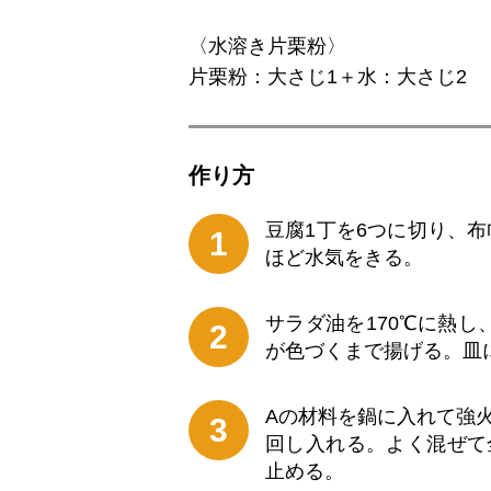
〈水溶き片栗粉〉
片栗粉：大さじ1＋水：大さじ2
作り⽅
豆腐1丁を6つに切り、布
1
ほど水気をきる。
サラダ油を170℃に熱
2
が色づくまで揚げる。皿
Aの材料を鍋に入れて強
3
回し入れる。よく混ぜて
止める。