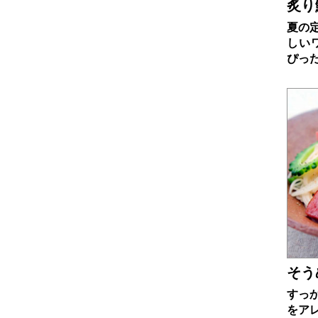
炙り
夏の
しい
ぴっ
そう
すっ
をア