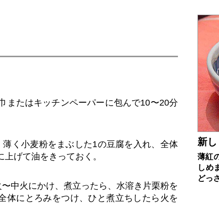
巾またはキッチンペーパーに包んで10〜20分
新し
し、薄く小麦粉をまぶした1の豆腐を入れ、全体
に上げて油をきっておく。
薄紅
しめ
どっ
火〜中火にかけ、煮立ったら、水溶き片栗粉を
全体にとろみをつけ、ひと煮立ちしたら火を