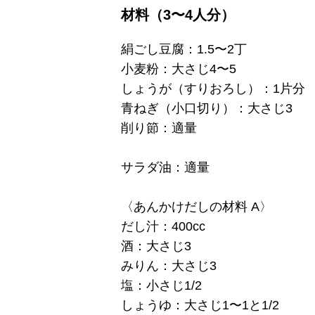
材料（3〜4人分）
絹ごし豆腐：1.5〜2丁
小麦粉：大さじ4〜5
しょうが（すりおろし）：1片分
青ねぎ（小口切り）：大さじ3
削り節：適量
サラダ油：適量
〈あんかけだしの材料 A〉
だし汁：400cc
酒：大さじ3
みりん：大さじ3
塩：小さじ1/2
しょうゆ：大さじ1〜1と1/2