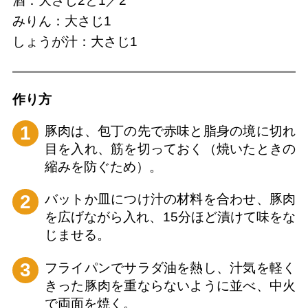
酒：大さじ2と1／2
みりん：大さじ1
しょうが汁：大さじ1
作り⽅
1
豚肉は、包丁の先で赤味と脂身の境に切れ
目を入れ、筋を切っておく（焼いたときの
縮みを防ぐため）。
2
バットか皿につけ汁の材料を合わせ、豚肉
を広げながら入れ、15分ほど漬けて味をな
じませる。
3
フライパンでサラダ油を熱し、汁気を軽く
きった豚肉を重ならないように並べ、中火
で両面を焼く。