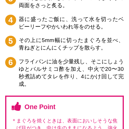
両面をさっと炙る。
4
器に盛ったご飯に、洗って水を切ったベ
ビーリーフやかいわれ等をのせる。
5
その上に5mm幅に切ったまぐろを並べ、
青ねぎとにんにくチップを散らす。
6
フライパンに油を少量残し、そこにしょう
ゆとバルサミコ酢を加え、中火で20〜30
秒煮詰めてタレを作り、4にかけ回して完
成。
One Point
＊まぐろを焼くときは、表面においしそうな焦
げ目がつき、中は生のままになるよう、強火