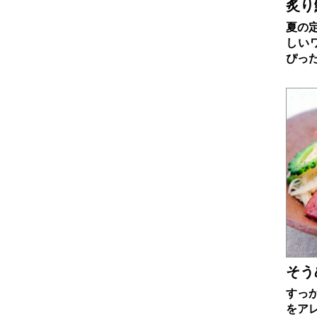
炙り
夏の
しい
ぴっ
そう
すっ
をア