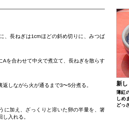
に、長ねぎは1cmほどの斜め切りに、みつば
。
にAを合わせて中火で煮立て、長ねぎを散らす
。
新し
裏返しながら火が通るまで3〜5分煮る。
薄紅
しめ
どっ
うに加え、ざっくりと溶いた卵の半量を、箸
回し入れる。