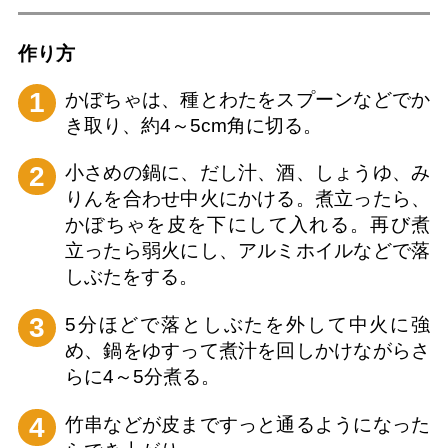
作り⽅
1
かぼちゃは、種とわたをスプーンなどでか
き取り、約4～5cm角に切る。
2
小さめの鍋に、だし汁、酒、しょうゆ、み
りんを合わせ中火にかける。煮立ったら、
かぼちゃを皮を下にして入れる。再び煮
立ったら弱火にし、アルミホイルなどで落
しぶたをする。
3
5分ほどで落としぶたを外して中火に強
め、鍋をゆすって煮汁を回しかけながらさ
らに4～5分煮る。
4
竹串などが皮まですっと通るようになった