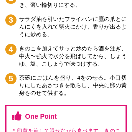
き、薄い輪切りにする。
3
サラダ油を引いたフライパンに鷹の爪とに
んにくを入れて弱火にかけ、香りが出るよ
うに炒める。
4
きのこを加えてサッと炒めたら酒を注ぎ、
中火〜強火で水分を飛ばしてから、しょう
ゆ、塩、こしょうで味つけする。
5
茶碗にごはんを盛り、4をのせる。小口切
りにしたあさつきを散らし、中央に卵の黄
身をのせて供する。
One Point
＊卵黄を崩して混ぜながら食べます。きのこ