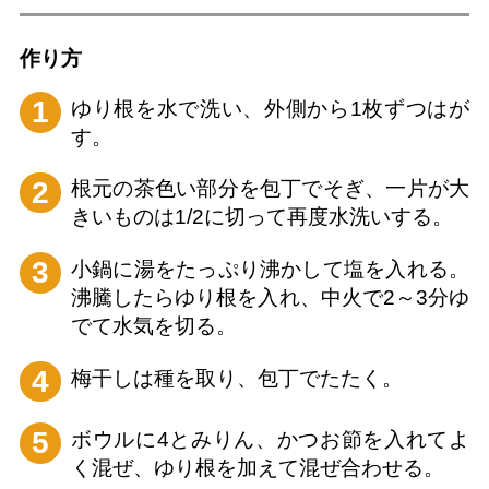
作り⽅
1
ゆり根を水で洗い、外側から1枚ずつはが
す。
2
根元の茶色い部分を包丁でそぎ、一片が大
きいものは1/2に切って再度水洗いする。
3
小鍋に湯をたっぷり沸かして塩を入れる。
沸騰したらゆり根を入れ、中火で2～3分ゆ
でて水気を切る。
4
梅干しは種を取り、包丁でたたく。
5
ボウルに4とみりん、かつお節を入れてよ
く混ぜ、ゆり根を加えて混ぜ合わせる。