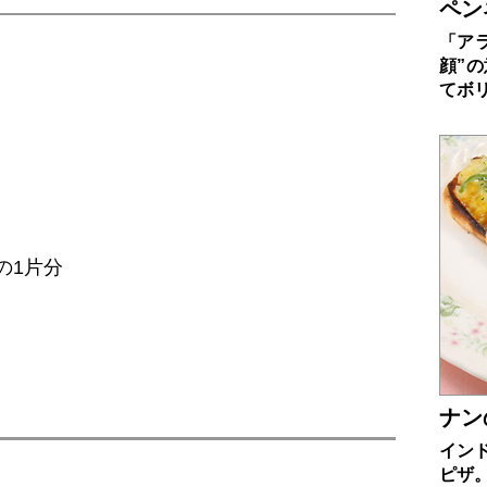
ペン
「ア
顔”
てボ
の1片分
ナン
イン
ピザ