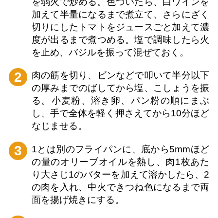
を弱火で炒める。色づいたら、白ワインを
加えて半量になるまで煮立て、さらにざく
切りにしたトマトをジュースごと加えて濃
度が出るまで煮つめる。塩で調味したら火
を止め、バジルを振って混ぜておく。
2
肉の筋を切り、ビンなどで叩いて半分以下
の厚みまでのばしてから塩、こしょうを振
る。小麦粉、溶き卵、パン粉の順にまぶ
し、手で全体を軽く押さえてから10分ほど
なじませる。
3
1とは別のフライパンに、底から5mmほど
の量のオリーブオイルを熱し、肉1枚あた
り大さじ1のバターを加えて溶かしたら、2
の肉を入れ、中火できつね色になるまで両
面を揚げ焼きにする。