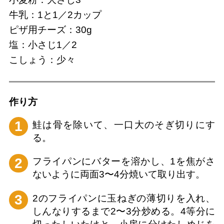
牛乳：1と1／2カップ
ピザ用チーズ：30g
塩：小さじ1／2
こしょう：少々
作り⽅
1
鮭は骨を除いて、一口大のそぎ切りにす
る。
2
フライパンにバターを溶かし、1を焦がさ
ないように両面3〜4分焼いて取り出す。
3
2のフライパンに玉ねぎの薄切りを入れ、
しんなりするまで2〜3分炒める。4等分に