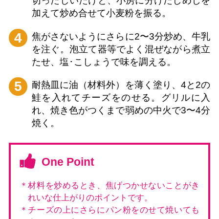
切ったしいたけと、小房に分けたしめじを
加えて炒め合せて小麦粉を振る。
4
焦がさないようにさらに2〜3分炒め、牛乳
を注ぐ。泡立て器等でよく混ぜながら煮立
たせ、塩･こしょうで味を調える。
5
耐熱皿に油（材料外）を薄く塗り、4と2の
鮭を入れてチーズをのせる。グリルに入
れ、焼き色がつくまで弱めの中火で3〜4分
焼く。
One Point
＊材料を炒めるとき、焦げつかせないことがき
れいな仕上がりのポイントです。
＊チーズの上にさらにパン粉をのせて焼いても