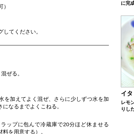
に完
可）
グしてください。
く混ぜる。
イタ
水を加えてよく混ぜ、さらに少しずつ水を加
レモ
さになるまでよくこねる。
りし
ラップに包んで冷蔵庫で20分ほど休ませる
材料を用意する）。