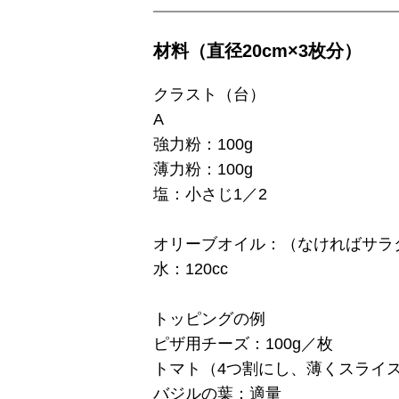
材料（直径20cm×3枚分）
クラスト（台）
A
強力粉：100g
薄力粉：100g
塩：小さじ1／2
オリーブオイル：（なければサラ
水：120cc
トッピングの例
ピザ用チーズ：100g／枚
トマト（4つ割にし、薄くスライ
バジルの葉：適量