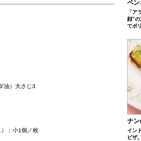
ペン
「ア
顔”
てボ
ダ油）大さじ3
ナン
ス）：小1個／枚
イン
ピザ