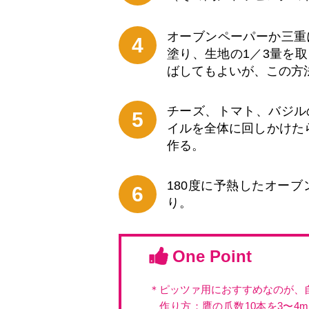
オーブンペーパーか三重
4
塗り、生地の1／3量を
ばしてもよいが、この方
チーズ、トマト、バジル
5
イルを全体に回しかけた
作る。
180度に予熱したオー
6
り。
One Point
＊ピッツァ用におすすめなのが、
作り方：鷹の爪数10本を3〜4