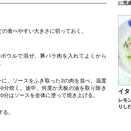
に完
ほどの食べやすい大きさに切っておく。
のボウルで混ぜ、豚バラ肉を入れてよくから
。
ブンに、ソースをふき取った2の肉を並べ、温度
〜40分焼く。途中、何度か天板の油を取り除き
イタ
20分はソースを全体に塗って焼き上げる。
レモ
りし
する。