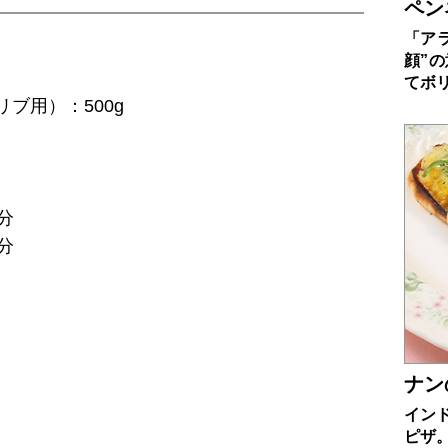
ペン
「ア
顔”
てボ
ブ用）：500g
分
分
ナン
イン
ピザ