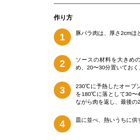
作り⽅
豚バラ肉は、厚さ2cm
1
ソースの材料を大きめ
2
め、20〜30分置いておく
230℃に予熱したオー
3
を180℃に落として30
ながら肉を返し、最後の
皿に並べ、熱いうちに供
4