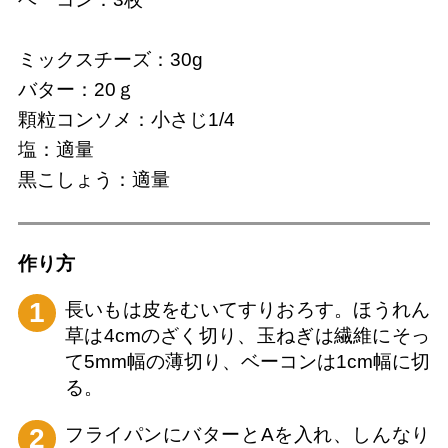
ミックスチーズ：30g
バター：20ｇ
顆粒コンソメ：小さじ1/4
塩：適量
黒こしょう：適量
作り⽅
1
長いもは皮をむいてすりおろす。ほうれん
草は4cmのざく切り、玉ねぎは繊維にそっ
て5mm幅の薄切り、ベーコンは1cm幅に切
る。
2
フライパンにバターとAを入れ、しんなり