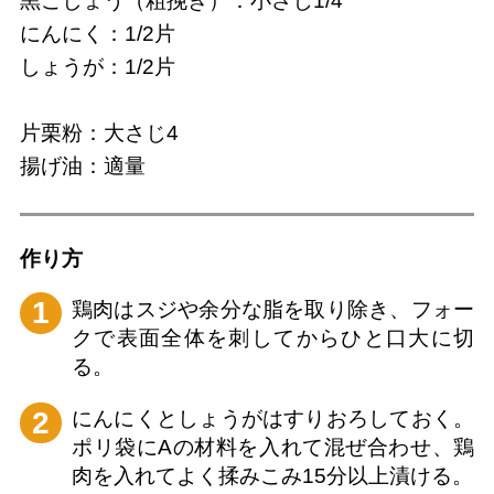
黒こしょう（粗挽き）：小さじ1/4
にんにく：1/2片
しょうが：1/2片
片栗粉：大さじ4
揚げ油：適量
作り⽅
1
鶏肉はスジや余分な脂を取り除き、フォー
クで表面全体を刺してからひと口大に切
る。
2
にんにくとしょうがはすりおろしておく。
ポリ袋にAの材料を入れて混ぜ合わせ、鶏
肉を入れてよく揉みこみ15分以上漬ける。