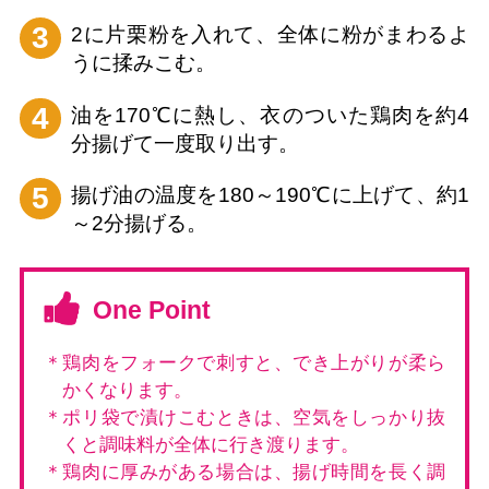
3
2に片栗粉を入れて、全体に粉がまわるよ
うに揉みこむ。
4
油を170℃に熱し、衣のついた鶏肉を約4
分揚げて一度取り出す。
5
揚げ油の温度を180～190℃に上げて、約1
～2分揚げる。
One Point
＊鶏肉をフォークで刺すと、でき上がりが柔ら
かくなります。
＊ポリ袋で漬けこむときは、空気をしっかり抜
くと調味料が全体に行き渡ります。
＊鶏肉に厚みがある場合は、揚げ時間を長く調