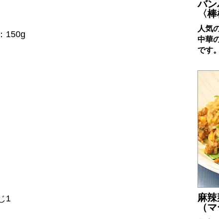
バン
〈棒
人気
150g
中華
）
です
麻辣
じ1
（マ