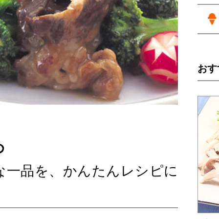
おす
め
な一品を、かんたんレシピに