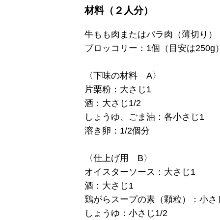
材料（２人分）
牛もも肉またはバラ肉（薄切り）：
ブロッコリー：1個（目安は250g
〈下味の材料 A〉
片栗粉：大さじ1
酒：大さじ1/2
しょうゆ、ごま油：各小さじ1
溶き卵：1/2個分
〈仕上げ用 B〉
オイスターソース：大さじ1
酒：大さじ1
鶏がらスープの素（顆粒）：小さ
しょうゆ：小さじ1/2