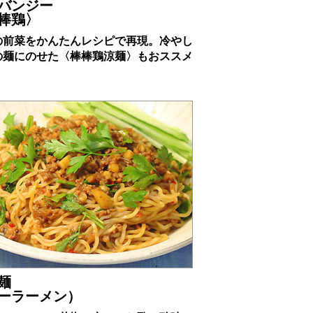
バンジー
棒鶏〉
の前菜をかんたんレシピで再現。冷やし
の麺にのせた〈棒棒鶏涼麺〉もおススメ
。
麺
ーラーメン）