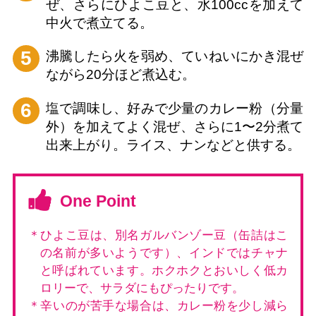
ぜ、さらにひよこ豆と、水100ccを加えて
中火で煮立てる。
5
沸騰したら火を弱め、ていねいにかき混ぜ
ながら20分ほど煮込む。
6
塩で調味し、好みで少量のカレー粉（分量
外）を加えてよく混ぜ、さらに1〜2分煮て
出来上がり。ライス、ナンなどと供する。
One Point
＊ひよこ豆は、別名ガルバンゾー豆（缶詰はこ
の名前が多いようです）、インドではチャナ
と呼ばれています。ホクホクとおいしく低カ
ロリーで、サラダにもぴったりです。
＊辛いのが苦手な場合は、カレー粉を少し減ら