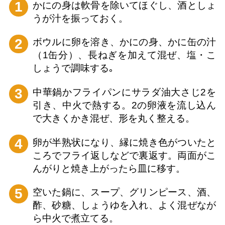
1
かにの身は軟骨を除いてほぐし、酒としょ
うが汁を振っておく。
2
ボウルに卵を溶き、かにの身、かに缶の汁
（1缶分）、長ねぎを加えて混ぜ、塩・こ
しょうで調味する｡
3
中華鍋かフライパンにサラダ油大さじ2を
引き、中火で熱する。2の卵液を流し込ん
で大きくかき混ぜ、形を丸く整える。
4
卵が半熟状になり、縁に焼き色がついたと
ころでフライ返しなどで裏返す。両面がこ
んがりと焼き上がったら皿に移す。
5
空いた鍋に、スープ、グリンピース、酒、
酢、砂糖、しょうゆを入れ、よく混ぜなが
ら中火で煮立てる。