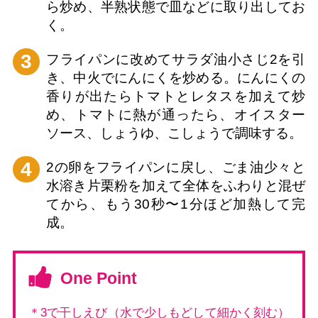
ら炒め、半熟状態で皿などに取り出してお
く。
3
フライパンに改めてサラダ油小さじ2を引
き、中火でにんにくを炒める。にんにくの
香りが出たらトマトとレタスを加えて炒
め、トマトに熱が通ったら、オイスター
ソース、しょうゆ、こしょうで調味する。
4
2の卵をフライパンに戻し、ごま油少々と
水溶き片栗粉を加えて全体をふわりと混ぜ
てから、もう30秒〜1分ほど加熱して完
成。
One Point
＊3で干しえび（水で少しもどして細かく刻む）