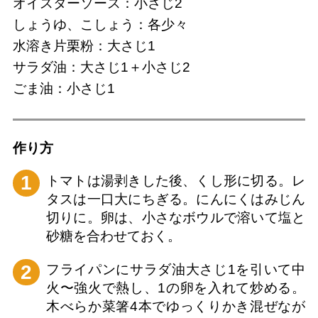
オイスターソース：小さじ2
しょうゆ、こしょう：各少々
水溶き片栗粉：大さじ1
サラダ油：大さじ1＋小さじ2
ごま油：小さじ1
作り⽅
1
トマトは湯剥きした後、くし形に切る。レ
タスは一口大にちぎる。にんにくはみじん
切りに。卵は、小さなボウルで溶いて塩と
砂糖を合わせておく。
2
フライパンにサラダ油大さじ1を引いて中
火〜強火で熱し、1の卵を入れて炒める。
木べらか菜箸4本でゆっくりかき混ぜなが