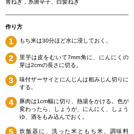
青ねぎ，糸唐辛子、白髪ねぎ
作り⽅
1
もち米は30分ほど水に浸しておく。
2
里芋は皮をむいて7mm角に、にんにくの
芽は2cmの長さに切る。
3
味付ザーサイとにんじんは粗みじん切りに
する。
4
豚肉は1cm幅に切り、熱湯をかける。色が
変わったら、しょうが、にんにく、しょう
ゆ、酒をもみ込んでおく。
5
炊飯器に、洗った米ともち米、調味料