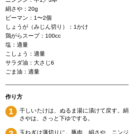
絹さや：20g
ピーマン：1〜2個
しょうが（みじん切り）：1かけ
鶏がらスープ：100cc
塩：適量
こしょう：適量
サラダ油：大さじ6
ごま油：適量
作り⽅
1
干しいたけは、ぬるま湯に漬けて戻す。絹
さやは、さっと下ゆでする。
2
玉ねぎは薄切りに。豚肉、絹さや、ニンジ