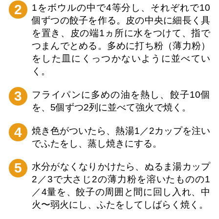
2
1をボウルの中で4等分し、それぞれで10
個ずつの餃子を作る。皮の中央に細長く具
を置き、皮の端1ヵ所に水をつけて、指で
つまんでとめる。多めに打ち粉（薄力粉）
をした皿にくっつかないように並べてい
く。
3
フライパンに多めの油を熱し、餃子10個
を、5個ずつ2列に並べて強火で焼く。
4
焼き色がついたら、熱湯1／2カップを注い
でふたをし、蒸し焼きにする。
5
水分がなくなりかけたら、ぬるま湯カップ
2／3で大さじ2の薄力粉を溶いたものの1
／4量を、餃子の周囲と間に回し入れ、中
火〜弱火にし、ふたをしてしばらく焼く。