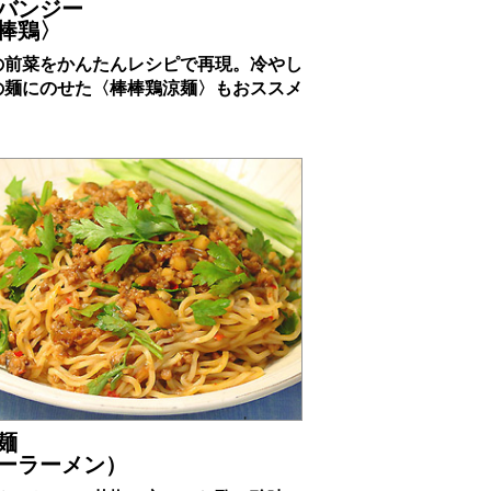
バンジー
棒鶏〉
の前菜をかんたんレシピで再現。冷やし
の麺にのせた〈棒棒鶏涼麺〉もおススメ
。
麺
ーラーメン）