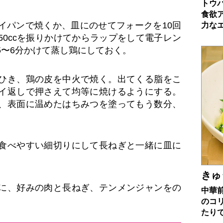
トウ
食欲
イパンで焼くか、皿にのせてフォークを10回
力な
50ccを振りかけてからラップをして電子レン
5〜6分かけて蒸し鶏にしておく。
ひき、鶏の皮を中火で焼く。出てくる脂をこ
イ返しで押さえて均等に焼けるようにする。
、表面に温めたはちみつを塗ってもう数分、
食べやすい細切りにして長ねぎと一緒に皿に
きゅ
に、好みの肉と長ねぎ、テンメンジャンをの
中華
のコ
たり