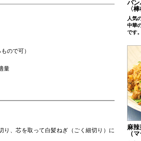
バン
〈棒
人気
中華
です
るもので可）
適量
麻辣
に切り、芯を取って白髪ねぎ（ごく細切り）に
（マ