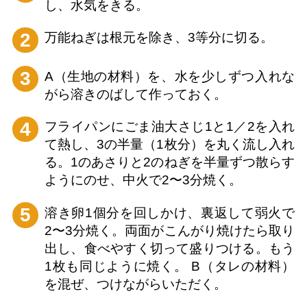
し、水気をきる。
2
万能ねぎは根元を除き、3等分に切る。
3
A（生地の材料）を、水を少しずつ入れな
がら溶きのばして作っておく。
4
フライパンにごま油大さじ1と1／2を入れ
て熱し、3の半量（1枚分）を丸く流し入れ
る。1のあさりと2のねぎを半量ずつ散らす
ようにのせ、中火で2〜3分焼く。
5
溶き卵1個分を回しかけ、裏返して弱火で
2〜3分焼く。両面がこんがり焼けたら取り
出し、食べやすく切って盛りつける。もう
1枚も同じように焼く。 B（タレの材料）
を混ぜ、つけながらいただく。