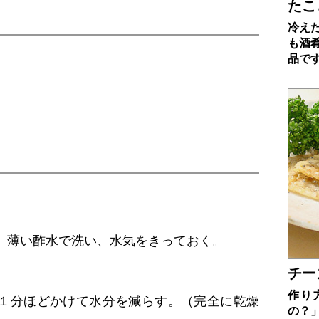
たこ
冷え
も酒
品で
、薄い酢水で洗い、水気をきっておく。
チー
作り
１分ほどかけて水分を減らす。（完全に乾燥
の？