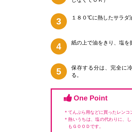
しなくてＯＫ）
１８０℃に熱したサラダ
3
紙の上で油をきり、塩を
4
保存する分は、完全に
5
る。
One Point
＊てんぷら用などに買ったレンコ
＊熱いうちは、塩の代わりに、し
もＧＯＯＤです。