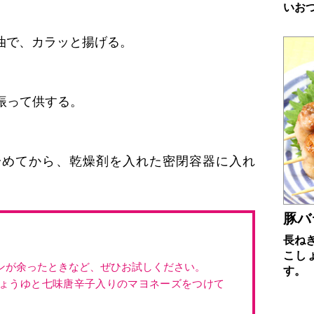
いお
油で、カラッと揚げる。
振って供する。
冷めてから、乾燥剤を入れた密閉容器に入れ
豚バ
長ね
こし
ンが余ったときなど、ぜひお試しください。
す。
ょうゆと七味唐辛子入りのマヨネーズをつけて