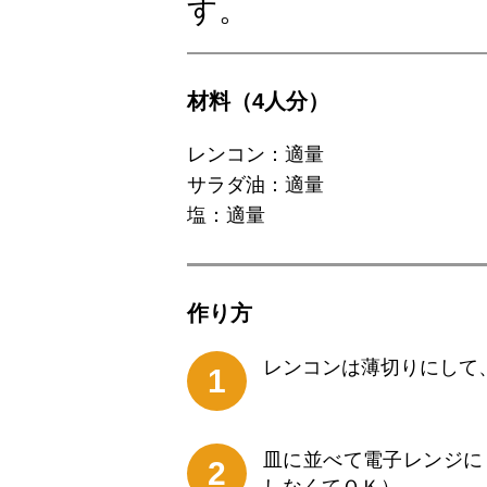
す。
材料（4人分）
レンコン：適量
サラダ油：適量
塩：適量
作り⽅
レンコンは薄切りにして
1
皿に並べて電子レンジに
2