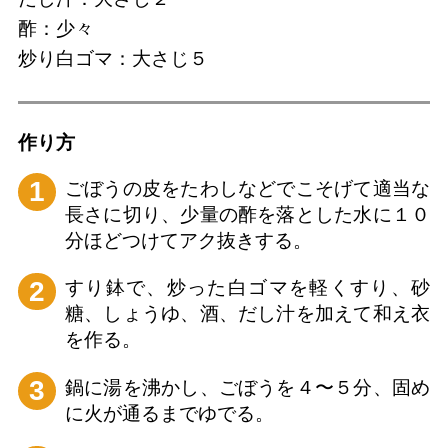
酢：少々
炒り白ゴマ：大さじ５
作り⽅
1
ごぼうの皮をたわしなどでこそげて適当な
長さに切り、少量の酢を落とした水に１０
分ほどつけてアク抜きする。
2
すり鉢で、炒った白ゴマを軽くすり、砂
糖、しょうゆ、酒、だし汁を加えて和え衣
を作る。
3
鍋に湯を沸かし、ごぼうを４〜５分、固め
に火が通るまでゆでる。