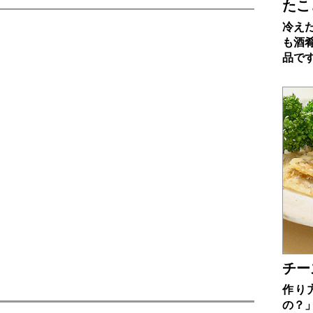
たこ
冷え
も酒
品で
チー
作り
の？