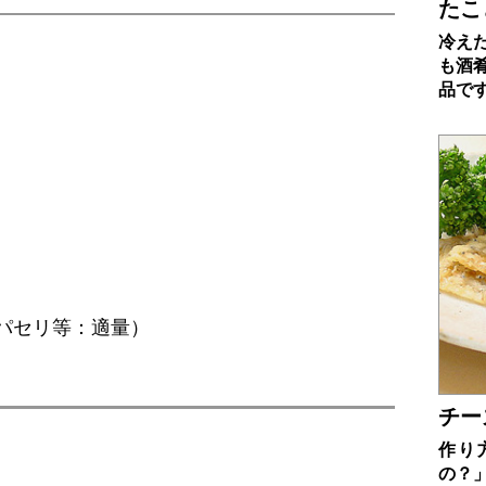
たこ
冷え
も酒
品で
パセリ等：適量）
チー
作り
の？