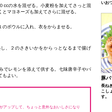
いお
０ccの水を混ぜる。小麦粉を加えてさっと混
くとマヨネーズも加えてさらに混ぜる。
１のボウルに入れ、衣をからませる。
熱し、２のさきいかをからっとなるまで揚げ
みでレモンを添えて供する。七味唐辛子やパ
てもよい。
豚バ
長ね
こし
す。
がアップして、ちょっと意外なおいしさになり