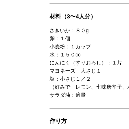
材料（3〜4人分）
さきいか：８０g
卵：１個
小麦粉：１カップ
水：１５０cc
にんにく（すりおろし）：１片
マヨネーズ：大さじ１
塩：小さじ１／２
（好みで レモン、七味唐辛子、
サラダ油：適量
作り⽅