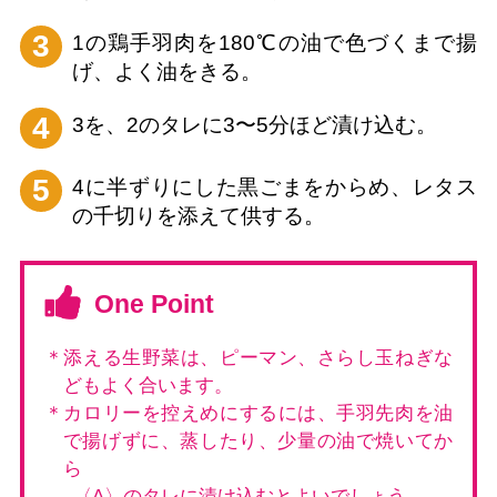
3
1の鶏手羽肉を180℃の油で色づくまで揚
げ、よく油をきる。
4
3を、2のタレに3〜5分ほど漬け込む。
5
4に半ずりにした黒ごまをからめ、レタス
の千切りを添えて供する。
One Point
＊添える生野菜は、ピーマン、さらし玉ねぎな
どもよく合います。
＊カロリーを控えめにするには、手羽先肉を油
で揚げずに、蒸したり、少量の油で焼いてか
ら
〈A〉のタレに漬け込むとよいでしょう。