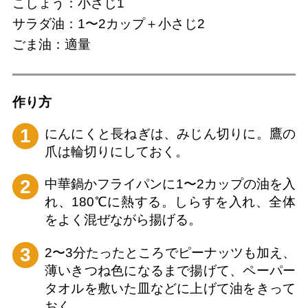
こしょう：小さじ1
サラダ油：1〜2カップ＋小さじ2
ごま油：適量
作り⽅
1
にんにくと長ねぎは、みじん切りに。鷹の
爪は輪切りにしておく。
2
中華鍋かフライパンに1〜2カップの油を入
れ、180℃に熱する。しらすを入れ、全体
をよく混ぜながら揚げる。
3
2〜3分たったところでピーナッツも加え、
薄いきつね色になるまで揚げて、ペーパー
タオルを敷いた皿などに上げて油をきって
おく。