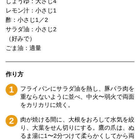
しょうゆ：大さじ4
レモン汁：小さじ1
酢：小さじ1／2
サラダ油：小さじ2
（好みで）
ごま油：適量
作り⽅
1
フライパンにサラダ油を熱し、豚バラ肉を
重ならないように並べ、中火〜弱火で両面
をカリカリに焼く。
2
肉が焼ける間に、大根をおろして水気を絞
り、大葉をせん切りにする。鷹の爪は、ぬ
るま湯に1〜2分つけて柔らかくしてから両