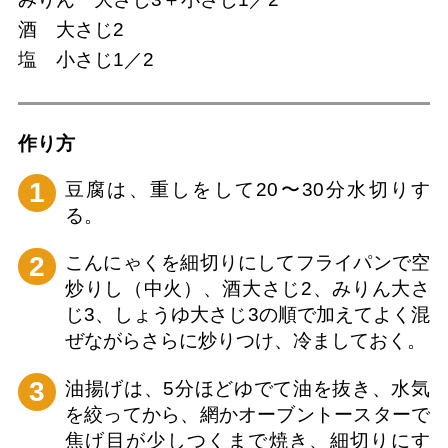
酒 大さじ2
塩 小さじ1／2
作り⽅
1
豆腐は、重しをして20〜30分水切りす
る。
2
こんにゃくを細切りにしてフライパンで空
炒りし（中火）、酒大さじ2、みりん大さ
じ3、しょうゆ大さじ3の順で加えてよく混
ぜながらさらに炒りつけ、冷ましておく。
3
油揚げは、5分ほどゆでて油を抜き、水気
を絞ってから、網かオーブントースターで
焦げ目が少しつくまで焼き、細切りにす