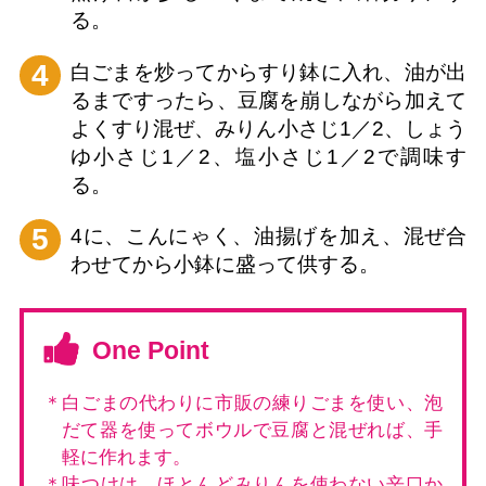
る。
4
白ごまを炒ってからすり鉢に入れ、油が出
るまですったら、豆腐を崩しながら加えて
よくすり混ぜ、みりん小さじ1／2、しょう
ゆ小さじ1／2、塩小さじ1／2で調味す
る。
5
4に、こんにゃく、油揚げを加え、混ぜ合
わせてから小鉢に盛って供する。
One Point
＊白ごまの代わりに市販の練りごまを使い、泡
だて器を使ってボウルで豆腐と混ぜれば、手
軽に作れます。
＊味つけは、ほとんどみりんを使わない辛口か