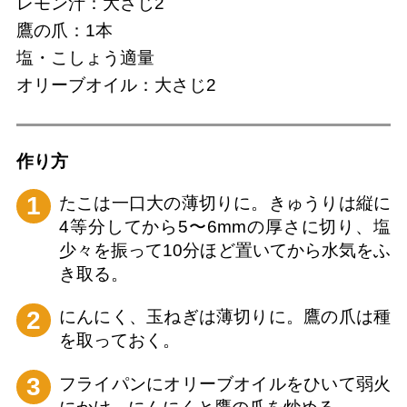
レモン汁：大さじ2
鷹の爪：1本
塩・こしょう適量
オリーブオイル：大さじ2
作り⽅
1
たこは一口大の薄切りに。きゅうりは縦に
4等分してから5〜6mmの厚さに切り、塩
少々を振って10分ほど置いてから水気をふ
き取る。
2
にんにく、玉ねぎは薄切りに。鷹の爪は種
を取っておく。
3
フライパンにオリーブオイルをひいて弱火