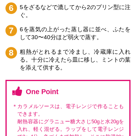
6
5をざるなどで漉してから2のプリン型に注
ぐ。
7
6を蒸気の上がった蒸し器に並べ、ふたを
して30〜40分ほど弱火で蒸す。
8
粗熱がとれるまで冷まし、冷蔵庫に入れ
る。十分に冷えたら皿に移し、ミントの葉
を添えて供する。
One Point
＊カラメルソースは、電子レンジで作ることも
できます。
耐熱容器にグラニュー糖大さじ50gと水20gを
入れ、軽く混ぜる。ラップをして電子レンジ