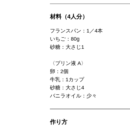
材料（4人分）
フランスパン：1／4本
いちご：80g
砂糖：大さじ1
〈プリン液 A〉
卵：2個
牛乳：1カップ
砂糖：大さじ4
バニラオイル：少々
作り⽅