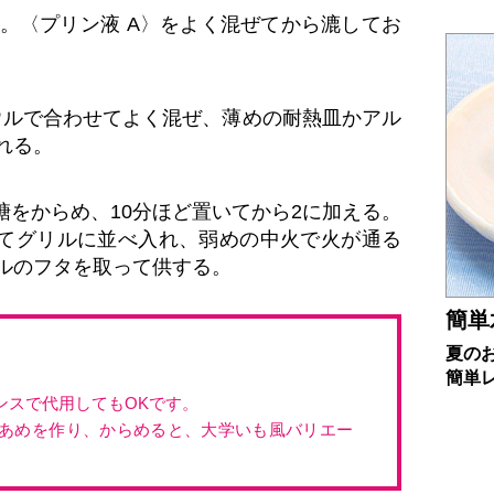
切る。〈プリン液 A〉をよく混ぜてから漉してお
ウルで合わせてよく混ぜ、薄めの耐熱皿かアル
れる。
糖をからめ、10分ほど置いてから2に加える。
てグリルに並べ入れ、弱めの中火で火が通る
イルのフタを取って供する。
簡単
夏の
簡単
ンスで代用してもOKです。
あめを作り、からめると、大学いも風バリエー