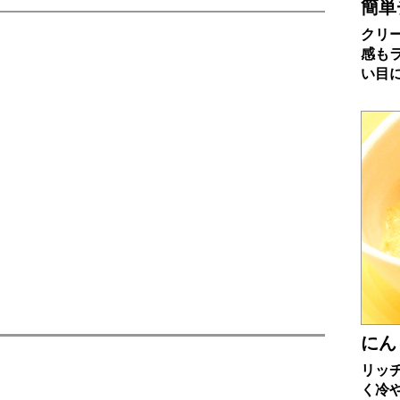
簡単
クリ
感も
い目
にん
リッ
く冷