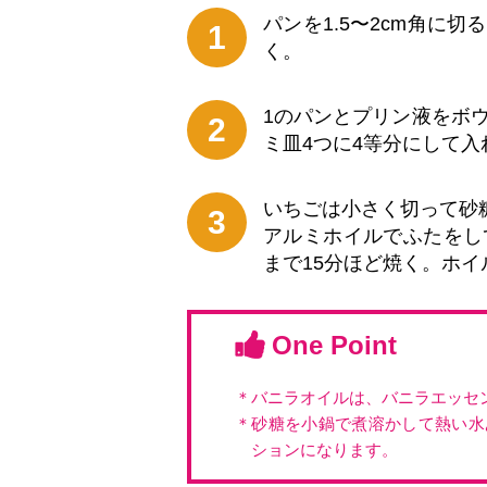
パンを1.5〜2cm角に
1
く。
1のパンとプリン液をボ
2
ミ皿4つに4等分にして入
いちごは小さく切って砂
3
アルミホイルでふたをし
まで15分ほど焼く。ホ
One Point
＊バニラオイルは、バニラエッセ
＊砂糖を小鍋で煮溶かして熱い水
ションになります。