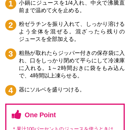
1
小鍋にジュースを1/4入れ、中火で沸騰直
前まで温めて火を止める。
2
粉ゼラチンを振り入れて、しっかり溶ける
よう全体を混ぜる。混ざったら残りの
ジュースを全部加える。
3
粗熱が取れたらジッパー付きの保存袋に入
れ、口をしっかり閉めて平らにして冷凍庫
に入れる。1～2時間おきに袋をもみ込ん
で、4時間以上凍らせる。
4
器にソルベを盛りつける。
One Point
＊果汁100パーセントのジュースを使うときは、