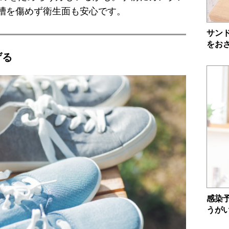
槽を傷めず衛生面も安心です。
サン
をお
げる
感染
うが