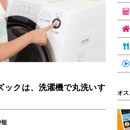
ズックは、洗濯機で丸洗いす
オス
時短