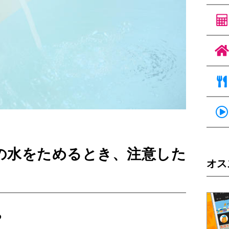
の水をためるとき、注意した
オス
る