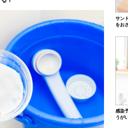
する？
サン
をお
感染
うが