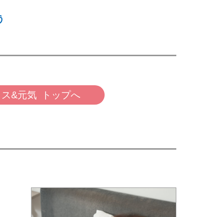
う
ス&元気 トップへ