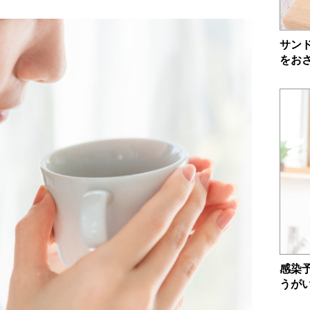
サン
をお
感染
うが