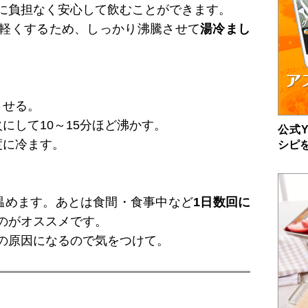
に負担なく安心して飲むことができます。
軽くするため、しっかり沸騰させて
湯冷まし
させる。
にして10～15分ほど沸かす。
公式Y
度に冷ます。
シピ
温めます。あとは食間・食事中など
1日数回に
のがオススメです。
の原因になるので気をつけて。