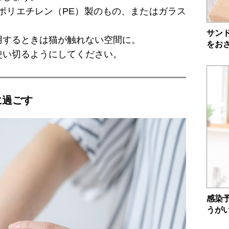
やポリエチレン（PE）製のもの、またはガラス
サン
用するときは猫が触れない空間に。
をお
使い切るようにしてください。
に過ごす
感染
うが